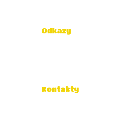
Odkazy
Správca obsahu
Technická podpora
Vyhlásenie o prístupnosti
Právne informácie
Zásady ochrany osobných
údajov
Údaje o prevádzkovateľovi
Kontakty
Súkromná základná škola
slobodného demokratického
vzdelávania
Galaktická 9, 040 12 Košice
EDUID: 100019199 Slovakia