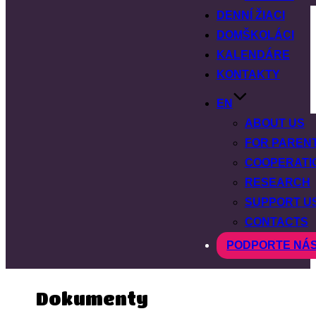
DENNÍ ŽIACI
DOMŠKOLÁCI
KALENDÁRE
KONTAKTY
EN
ABOUT US
FOR PAREN
COOPERATI
RESEARCH
SUPPORT U
CONTACTS
PODPORTE NÁ
Dokumenty