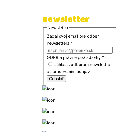
IČO: 53577558
DIČ: 2121553654
Newsletter
Newsletter
Zadaj svoj email pre odber
newslettera
*
GDPR a právne požiadavky
*
súhlas s odberom newslettra
a spracovaním údajov
Odoslať
+421 552302623
+421 948223247
info@slobodnaskola.sk
Online podpora a pomoc