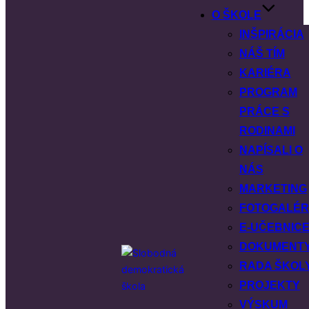
O ŠKOLE
INŠPIRÁCIA
NÁŠ TÍM
KARIÉRA
PROGRAM
PRÁCE S
RODINAMI
NAPÍSALI O
NÁS
MARKETING
FOTOGALÉR
E-UČEBNIC
DOKUMENT
RADA ŠKOL
PROJEKTY
VÝSKUM