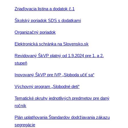
Zriaďovacia listina a dodatok č.1
Školský poriadok SDS s dodatkami
Organizačný poriadok
Elektronická schránka na Slovensko.sk
Revidovaný ŠkVP platný od 1.9.2024 pre 1. a 2.
stupeň
Inovovaný ŠkVP pre IVP „Sloboda učiť sa“
Výchovný program „Slobodné deti“
Tematické okruhy jednotlivých predmetov pre daný
ročník
Plán uplatňovania Štandardov dodržiavania zákazu
segregácie