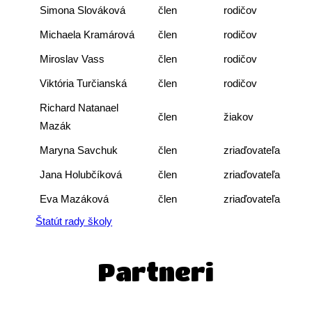
Simona Slováková
člen
rodičov
Michaela Kramárová
člen
rodičov
Miroslav Vass
člen
rodičov
Viktória Turčianská
člen
rodičov
Richard Natanael
člen
žiakov
Mazák
Maryna Savchuk
člen
zriaďovateľa
Jana Holubčíková
člen
zriaďovateľa
Eva Mazáková
člen
zriaďovateľa
Štatút rady školy
Partneri