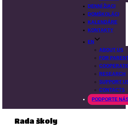
DENNÍ ŽIACI
DOMŠKOLÁCI
KALENDÁRE
KONTAKTY
EN
ABOUT US
FOR PAREN
COOPERATI
RESEARCH
SUPPORT U
CONTACTS
PODPORTE NÁ
Rada školy