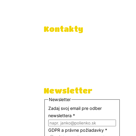
Zásady ochrany osobných
údajov
Údaje o prevádzkovateľovi
Kontakty
Súkromná základná škola
slobodného demokratického
vzdelávania
Galaktická 9, 040 12 Košice
EDUID: 100019199 Slovakia
IČO: 53577558
DIČ: 2121553654
Newsletter
Newsletter
Zadaj svoj email pre odber
newslettera
*
GDPR a právne požiadavky
*