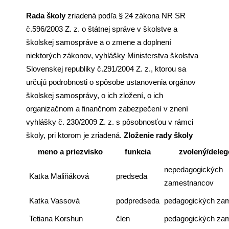
Rada školy
zriadená podľa § 24 zákona NR SR
č.596/2003 Z. z. o štátnej správe v školstve a
školskej samospráve a o zmene a doplnení
niektorých zákonov, vyhlášky Ministerstva školstva
Slovenskej republiky č.291/2004 Z. z., ktorou sa
určujú podrobnosti o spôsobe ustanovenia orgánov
školskej samosprávy, o ich zložení, o ich
organizačnom a finančnom zabezpečení v znení
vyhlášky č. 230/2009 Z. z. s pôsobnosťou v rámci
školy, pri ktorom je zriadená.
Zloženie rady školy
meno a priezvisko
funkcia
zvolený/deleg
nepedagogických
Katka Maliňáková
predseda
zamestnancov
Katka Vassová
podpredseda
pedagogických za
Tetiana Korshun
člen
pedagogických za