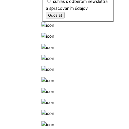
súhlas s odberom newslettra
a spracovaním údajov
Odoslať
+421 552302623
+421 948223247
info@slobodnaskola.sk
Online podpora a pomoc
Linka dôvery
Facebook
Rodiny Slobodnej školy
Unscholeri
Instagram
Linkedin