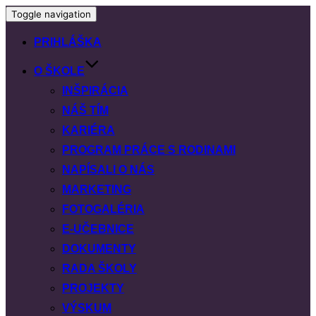
Toggle navigation
PRIHLÁŠKA
O ŠKOLE
INŠPIRÁCIA
NÁŠ TÍM
KARIÉRA
PROGRAM PRÁCE S RODINAMI
NAPÍSALI O NÁS
MARKETING
FOTOGALÉRIA
E-UČEBNICE
DOKUMENTY
RADA ŠKOLY
PROJEKTY
VÝSKUM