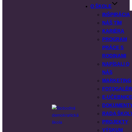
O ŠKOLE
INŠPIRÁCIA
NÁŠ TÍM
KARIÉRA
PROGRAM
PRÁCE S
RODINAMI
NAPÍSALI O
NÁS
MARKETING
FOTOGALÉR
E-UČEBNIC
DOKUMENT
RADA ŠKOL
PROJEKTY
VÝSKUM