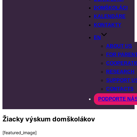
DOMŠKOLÁCI
KALENDÁRE
KONTAKTY
EN
ABOUT US
FOR PAREN
COOPERATI
RESEARCH
SUPPORT U
CONTACTS
PODPORTE NÁ
Žiacky výskum domškolákov
[featured_image]