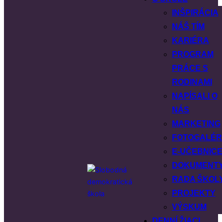
INŠPIRÁCIA
NÁŠ TÍM
KARIÉRA
PROGRAM
PRÁCE S
RODINAMI
NAPÍSALI O
NÁS
MARKETING
FOTOGALÉR
E-UČEBNIC
DOKUMENT
RADA ŠKOL
PROJEKTY
VÝSKUM
DENNÍ ŽIACI