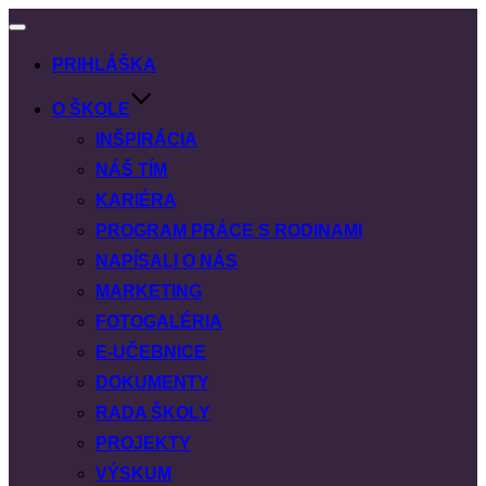
PRIHLÁŠKA
O ŠKOLE
INŠPIRÁCIA
NÁŠ TÍM
KARIÉRA
PROGRAM PRÁCE S RODINAMI
NAPÍSALI O NÁS
MARKETING
FOTOGALÉRIA
E-UČEBNICE
DOKUMENTY
RADA ŠKOLY
PROJEKTY
VÝSKUM