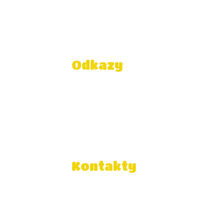
Odkazy
Správca obsahu
Technická podpora
Vyhlásenie o prístupnosti
Právne informácie
Zásady ochrany osobných
údajov
Údaje o prevádzkovateľovi
Kontakty
Súkromná základná škola
slobodného demokratického
vzdelávania
Galaktická 9, 040 12 Košice