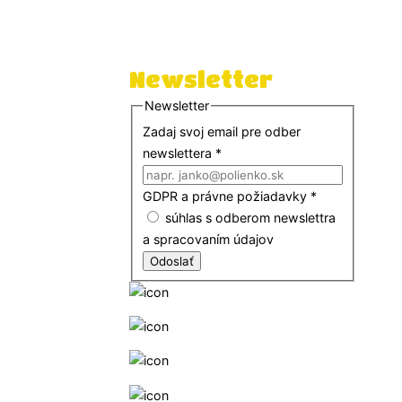
EDUID: 100019199 Slovakia
IČO: 53577558
DIČ: 2121553654
Newsletter
Newsletter
Zadaj svoj email pre odber
newslettera
*
GDPR a právne požiadavky
*
súhlas s odberom newslettra
a spracovaním údajov
Odoslať
+421 552302623
+421 948223247
info@slobodnaskola.sk
Online podpora a pomoc